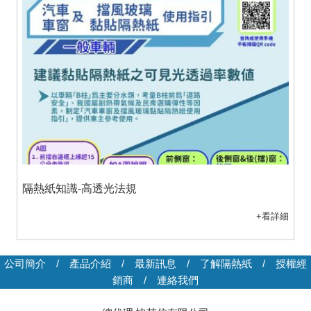
隔熱紙知識-高透光法規
+看詳細
公司簡介
/
產品介紹
/
最新訊息
/
了解隔熱紙
/
授權經
銷商
/
連絡我們